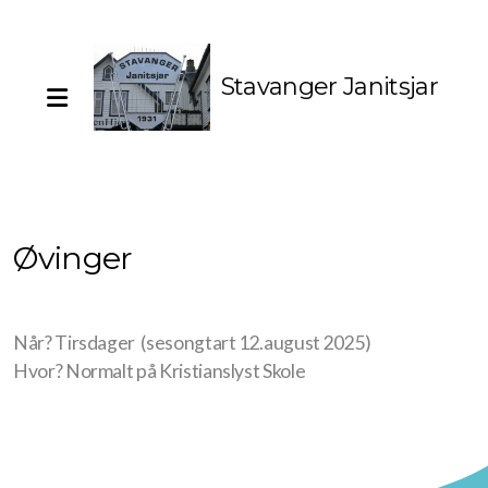
Stavanger Janitsjar
Styret
Historie
Kontakt oss
Øvinger
Når? Tirsdager (sesongtart 12.august 2025)
Øvinger
Hvor? Normalt på Kristianslyst Skole